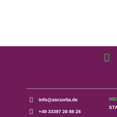
ME
info@ascuvita.de
ST
+49 33397 28 88 28